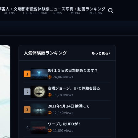
宇宙人・文明
都市伝説
体験談
ニュース
写真・動画
ランキング
ALIENS
LEGENDS
STORIES
NEWS
MEDIA
RANKING
人気体験談ランキング
もっと見る
9月１５日の目撃例あります？
1
24,048 views
高橋ジョージ、UFO体験を語る
2
13,789 views
2011年9月24日 横浜にて
3
12,140 views
ワープしたUFOが！
4
11,892 views