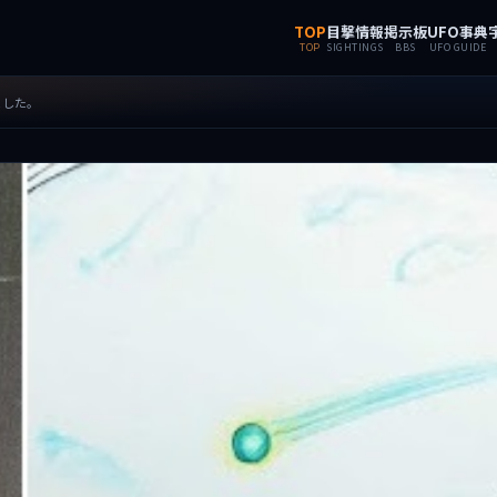
TOP
目撃情報
掲示板
UFO事典
TOP
SIGHTINGS
BBS
UFO GUIDE
ました。