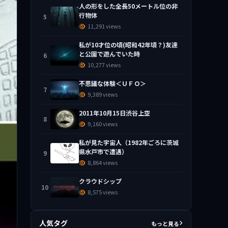
人の形をした全長50メートル位の非
行物体
5
11,291 views
私が10才位の頃(昭和42年頃？)友達
と公園で遊んでいた時
6
10,277 views
不思議な体験＜ＵＦＯ＞
7
9,389 views
2011年10月15日渋谷上空
8
9,160 views
私が見た宇宙人（1982年ごろに茨城
県水戸市で遭遇）
9
8,864 views
クラウドシップ
10
8,575 views
人気タグ
もっと見る