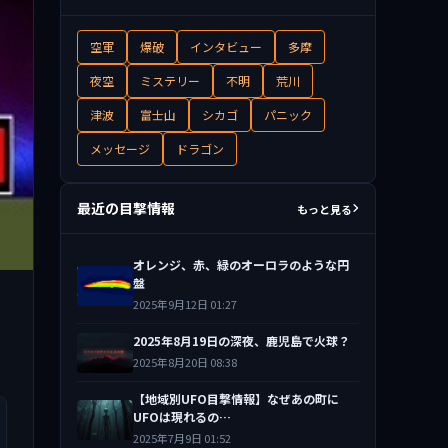
空軍
爆破
インタビュー
多摩
夜空
ミステリー
不明
荒川
津波
富士山
シカゴ
パニック
メッセージ
ドラゴン
最近の目撃情報
もっと見る
オレンジ、赤、緑のオーロラのような円
盤
。
2025年9月12日 01:27
2025年8月19日の深夜、鹿児島で火球？
2025年8月20日 08:38
【地域別UFO目撃情報】なぜあの町に
UFOは現れるの…
2025年7月9日 01:52