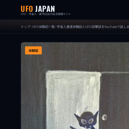
UFO
JAPAN
UFO・宇宙人・都市伝説の総合情報サイト
トップ
UFO体験記一覧
宇宙人遭遇体験談とUFO目撃談をYouTubeで話し
体験談