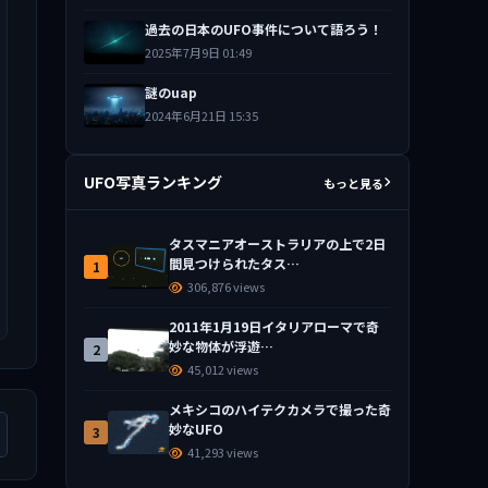
過去の日本のUFO事件について語ろう！
2025年7月9日 01:49
謎のuap
2024年6月21日 15:35
UFO写真ランキング
もっと見る
タスマニアオーストラリアの上で2日
間見つけられたタス…
1
306,876 views
2011年1月19日イタリアローマで奇
妙な物体が浮遊…
2
45,012 views
メキシコのハイテクカメラで撮った奇
妙なUFO
3
41,293 views