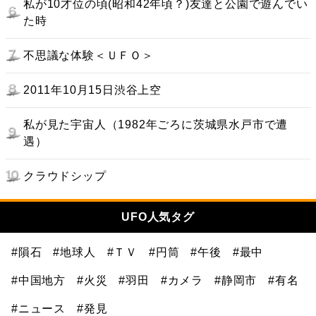
私が10才位の頃(昭和42年頃？)友達と公園で遊んでい
た時
不思議な体験＜ＵＦＯ＞
2011年10月15日渋谷上空
私が見た宇宙人（1982年ごろに茨城県水戸市で遭
遇）
クラウドシップ
UFO人気タグ
#隕石
#地球人
#ＴＶ
#円筒
#午後
#最中
#中国地方
#火災
#羽田
#カメラ
#静岡市
#有名
#ニュース
#発見