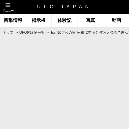
UFO.JAPAN
メニュー
目撃情報
掲示板
体験記
写真
動画
トップ
UFO体験記一覧
私が10才位の頃(昭和42年頃？)友達と公園で遊