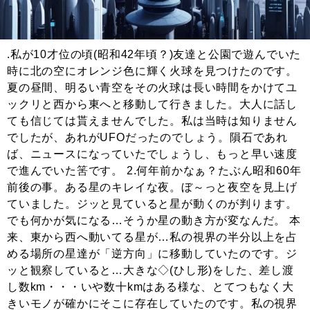
.私が10才位の頃(昭和42年頃？)友達と公園で遊んでいた
時に北の空にオレンジ色に輝く火球を見つけたのです。
夏の昼間、明るい青空をその火球は長い時間をかけてユ
ックリと西から東へと移動して行きました。大人に話し
ても信じては貰えませんでした。私は当時は知りません
でしたが、あれがUFOだったのでしょう。隕石であれ
ば、ニュースになっていたでしょうし、もっと早い速度
で進んでいた筈です。 2.何年前かなぁ？たぶん昭和60年
前後の事。ある星のキレイな夜。ぼ～っと夜空を見上げ
ていました。ジッと見ていると星が動くのが判ります。
でも何かが気になる…そうか星の動き方が変なんだ。 本
来、東から西へ動いてる星が…私の視界の半分以上を占
める場所の星達が「逆方向」に移動していたのです。ジ
ッと観察していると…大きな◇(ひし形)をした、差し渡
し数km・・・いや数十kmはある様な、とてつもなく大
きいモノが確かにそこに存在していたのです。私の視界