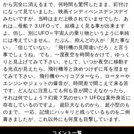
から完全に消えるまで、何時間も驚愕したまま、釘付け
になって見ていました。映画インディペンスデンスデイ
みたいですが、当時はまだ上映されていませでした。あ
れは…母船？ 3.UFOって、結構よく見る事が出来ます
よ。但し、別にUFO＝宇宙人の乗り物というように単純
には考えていません。 たぶん、殆んどの人が「見た事な
い」「信じていない」「飛行機の見間違いだろ」と言う
事でしょうね。 でも、一度夜空を時間をかけて、ゆっく
りと見上げてみて下さい。そして、いつか夜空に移動す
る光点が見えたら、飛行機等と決めつけずに耳を澄ませ
てみて下さい。 飛行機やヘリコプターなら、ローターや
エンジンやジェットの爆音が、時間差で聞こえて来る筈
です。どんなに注意しても何も音が聞こえなかったら、
それは何でしょう？幻覚？気のせい？ UFOは案外身近に
存在しているのですよ。 超巨大なものから、超小型のも
のまで。 一応、記憶にハッキリと残っているものを二例
書きましたが、これ以外にも何度も目撃しています。
コメント一覧