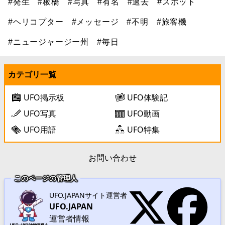
#発生
#板橋
#写真
#有名
#過去
#スポット
#ヘリコプター
#メッセージ
#不明
#旅客機
#ニュージャージー州
#毎日
カテゴリ一覧
UFO掲示板
UFO体験記
UFO写真
UFO動画
UFO用語
UFO特集
お問い合わせ
このページの管理人
UFO.JAPANサイト運営者
UFO.JAPAN
運営者情報