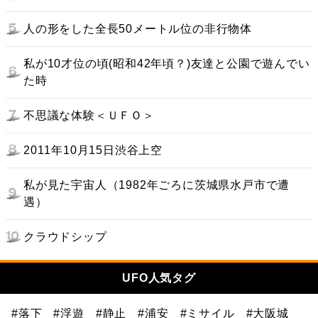
人の形をした全長50メートル位の非行物体
私が10才位の頃(昭和42年頃？)友達と公園で遊んでい
た時
不思議な体験＜ＵＦＯ＞
2011年10月15日渋谷上空
私が見た宇宙人（1982年ごろに茨城県水戸市で遭
遇）
クラウドシップ
UFO人気タグ
#落下
#浮遊
#静止
#浦安
#ミサイル
#大阪城