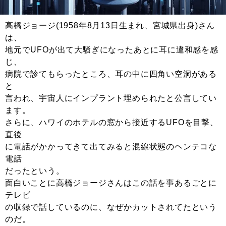
高橋ジョージ(1958年8月13日生まれ、宮城県出身)さん
は、
地元でUFOが出て大騒ぎになったあとに耳に違和感を感
じ、
病院で診てもらったところ、耳の中に四角い空洞がある
と
言われ、宇宙人にインプラント埋められたと公言してい
ます。
さらに、ハワイのホテルの窓から接近するUFOを目撃、
直後
に電話がかかってきて出てみると混線状態のヘンテコな
電話
だったという。
面白いことに高橋ジョージさんはこの話を事あるごとに
テレビ
の収録で話しているのに、なぜかカットされてたという
のだ。