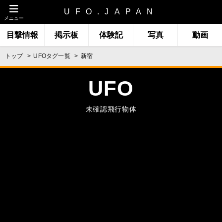
UFO.JAPAN
メニュー
目撃情報
掲示板
体験記
写真
動画
トップ
UFOタグ一覧
新宿
UFO
未確認飛行物体