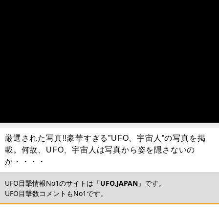
厳選された写真!!豪華すぎる”UFO、宇宙人”の写真を掲
載。何故、UFO、宇宙人は写真から姿を隠さないの
か・・・・
UFO目撃情報No1のサイトは「
UFO.JAPAN
」です。
UFO目撃数コメントもNo1です。