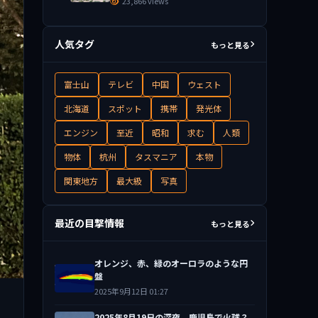
23,866 views
人気タグ
もっと見る
富士山
テレビ
中国
ウェスト
北海道
スポット
携帯
発光体
エンジン
至近
昭和
求む
人類
物体
杭州
タスマニア
本物
関東地方
最大級
写真
最近の目撃情報
もっと見る
オレンジ、赤、緑のオーロラのような円
盤
2025年9月12日 01:27
2025年8月19日の深夜、鹿児島で火球？