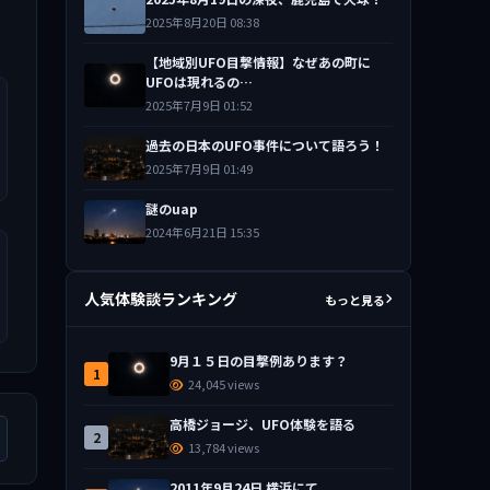
2025年8月20日 08:38
【地域別UFO目撃情報】なぜあの町に
UFOは現れるの…
2025年7月9日 01:52
過去の日本のUFO事件について語ろう！
2025年7月9日 01:49
謎のuap
2024年6月21日 15:35
人気体験談ランキング
もっと見る
9月１５日の目撃例あります？
1
24,045 views
高橋ジョージ、UFO体験を語る
2
13,784 views
2011年9月24日 横浜にて