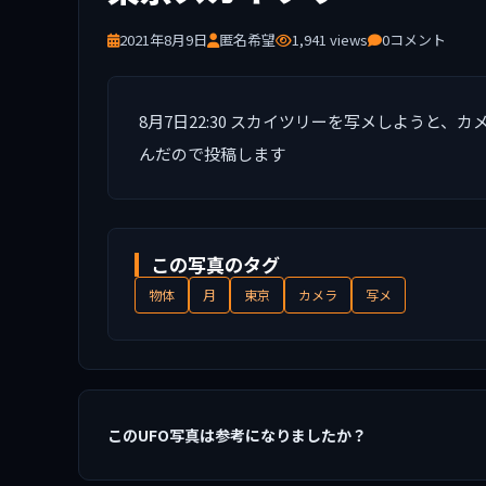
2021年8月9日
匿名希望
1,941 views
0コメント
8月7日22:30 スカイツリーを写メしようと
んだので投稿します
この写真のタグ
物体
月
東京
カメラ
写メ
このUFO写真は参考になりましたか？