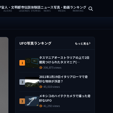
宇宙人・文明
都市伝説
体験談
ニュース
写真・動画
ランキング
ALIENS
LEGENDS
STORIES
NEWS
MEDIA
RANKING
UFO写真ランキング
もっと見る
タスマニアオーストラリアの上で2日
間見つけられたタスマニア(…
1
306,875 views
2011年1月19日イタリアローマで奇
妙な物体が浮遊？
2
45,010 views
メキシコのハイテクカメラで撮った奇
妙なUFO
3
41,292 views