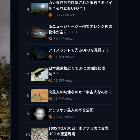
カナダ西部で目撃された隕石？ミサイ
ル？それともUFO？！
4
39,227 views
南ニュージャージー州でオレンジ色の
物体が空に・・・
5
36,490 views
アイスランドで光るUFOを発見？！
6
31,091 views
日本武道館近くでUFOの撮影に成
功？！
7
27,737 views
火星人の映像なのか？宇宙人なのか？
8
27,358 views
クラリオン星人の写真公開
9
26,279 views
1995年3月30日！南アフリカで目撃
UFOの墜落現場
10