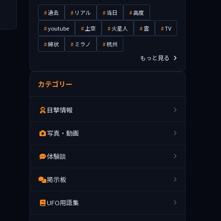
過去
リアル
当日
高度
youtube
上空
火星人
雲
TV
綿状
ミラノ
杭州
もっと見る
カテゴリー
目撃情報
写真・動画
体験談
掲示板
UFO用語集