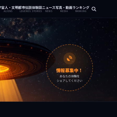
宇宙人・文明
都市伝説
体験談
ニュース
写真・動画
ランキング
ALIENS
LEGENDS
STORIES
NEWS
MEDIA
RANKING
情報募集中！
あなたの体験を
シェアしてください