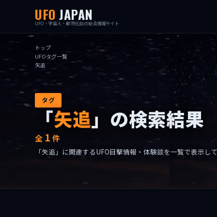
UFO
JAPAN
UFO・宇宙人・都市伝説の総合情報サイト
トップ
UFOタグ一覧
矢追
タグ
「
矢追
」の検索結果
1
全
件
「矢追」に関連するUFO目撃情報・体験談を一覧で表示し