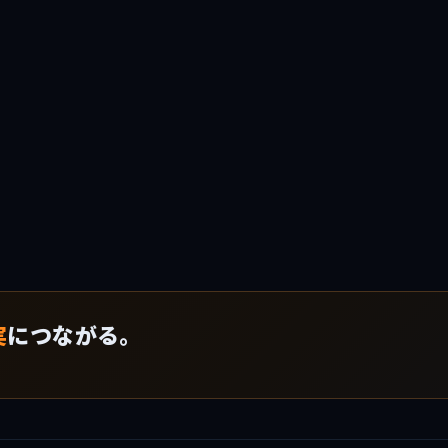
実
につながる。
！