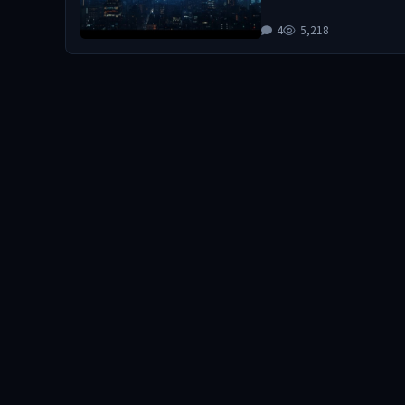
4
5,218