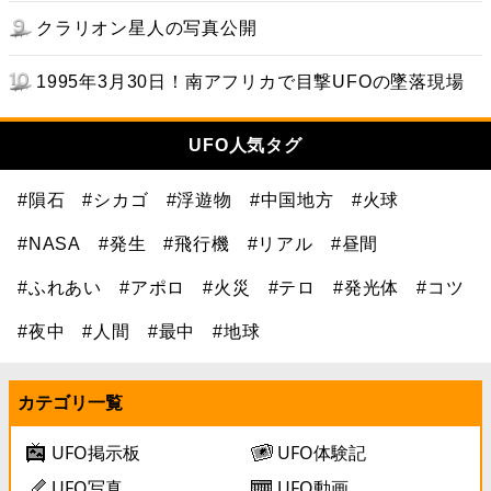
クラリオン星人の写真公開
1995年3月30日！南アフリカで目撃UFOの墜落現場
UFO人気タグ
#隕石
#シカゴ
#浮遊物
#中国地方
#火球
#NASA
#発生
#飛行機
#リアル
#昼間
#ふれあい
#アポロ
#火災
#テロ
#発光体
#コツ
#夜中
#人間
#最中
#地球
カテゴリ一覧
UFO掲示板
UFO体験記
UFO写真
UFO動画