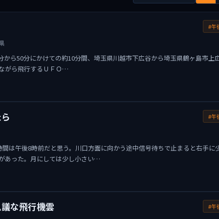
#午
県
時40分から50分にかけての約10分間、埼玉県川越市下広谷から埼玉県鶴ヶ島市上
ながら飛行するＵＦＯ…
たら
#午
り時間は午後8時前だと思う。川口方面に向かう途中信号待ちで止まると右手に
があった。月にしては少し小さい…
思議な飛行機雲
#午