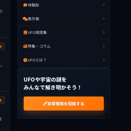
体験談
か
掲示板
UFO用語集
特集・コラム
後
UFOとは？
た。
UFOや宇宙の謎を
みんなで解き明かそう！
後
目撃情報を投稿する
明