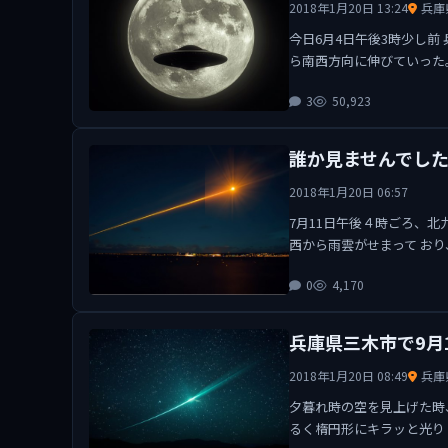
2018年1月20日 13:24
兵庫
今日6月4日午後3時少し
ら南西方向に伸びていった
3
50,923
誰か見ませんでし
2018年1月20日 06:57
7月11日午後４時ごろ、北
西から雨雲がせまって お
0
4,170
兵庫県三木市で9月
2018年1月20日 08:49
兵庫
夕暮れ時の空を見上げた時
るく楕円形にキラッと光り