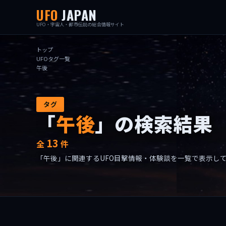
UFO
JAPAN
UFO・宇宙人・都市伝説の総合情報サイト
トップ
UFOタグ一覧
午後
タグ
「
午後
」の検索結果
13
全
件
「午後」に関連するUFO目撃情報・体験談を一覧で表示し