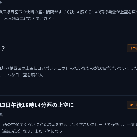
県
前 兵庫県西宮市の快晴の空に間隔がすごく狭い6筋ぐらいの飛行機雲が上空を東
。 不思議な事にひとすじひと…
た？
#午
九州八幡西区の上空に白いパラシュウト みたいなものが10個位浮いていまし
り、こんな日に空を飛ぶ人…
13日午後18時14分西の上空に
#午
県
、西の空40度くらいに光る球体を発見したらすごいスピードで移動し、一度
（金属光沢）なり、また球体になっ…