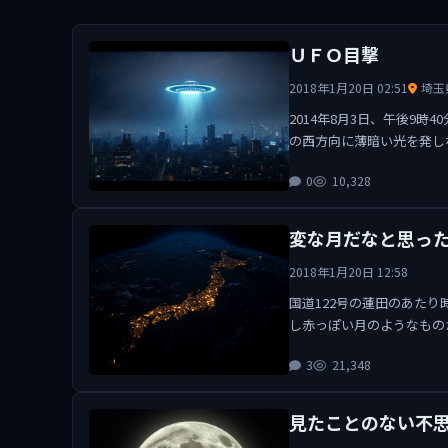
ＵＦＯ目撃
2018年1月20日 02:51
埼玉
2014年8月3日、午後9
の西方向に薄暗い光を発し
0
10,328
変な月だなと思っ
2018年1月20日 12:58
国道122号の蓮田のあた
し赤っぽい月のようなもの
3
21,348
見たことのない不