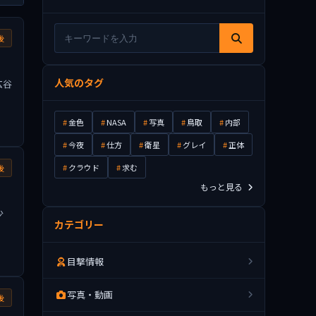
後
人気のタグ
広谷
金色
NASA
写真
鳥取
内部
今夜
仕方
衛星
グレイ
正体
クラウド
求む
後
もっと見る
少
カテゴリー
目撃情報
写真・動画
後