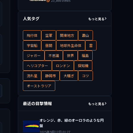
23,866 views
人気タグ
もっと見る
飛行体
空軍
関東地方
蕭山
宇宙船
昼間
地球外生命体
雲
ジャガー
不思議
世界
福島
ヘリコプター
ロンドン
探知機
流れ星
静岡市
大騒ぎ
コツ
オーストラリア
最近の目撃情報
もっと見る
オレンジ、赤、緑のオーロラのような円
盤
2025年9月12日 01:27