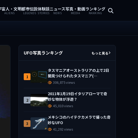
宇宙人・文明
都市伝説
体験談
ニュース
写真・動画
ランキング
ALIENS
LEGENDS
STORIES
NEWS
MEDIA
RANKING
UFO写真ランキング
もっと見る
タスマニアオーストラリアの上で2日
間見つけられたタスマニア(…
1
306,875 views
2011年1月19日イタリアローマで奇
妙な物体が浮遊？
2
45,010 views
メキシコのハイテクカメラで撮った奇
妙なUFO
3
41,292 views