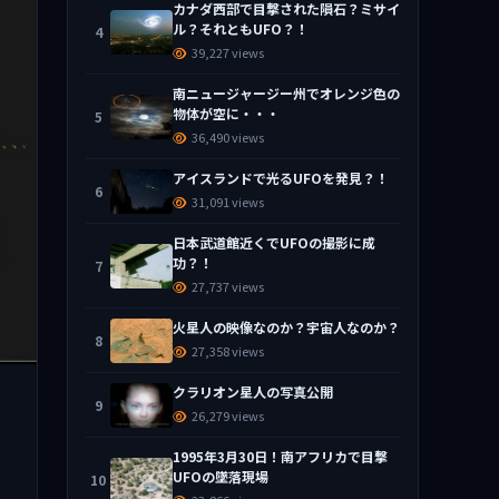
カナダ西部で目撃された隕石？ミサイ
ル？それともUFO？！
4
39,227 views
南ニュージャージー州でオレンジ色の
物体が空に・・・
5
36,490 views
アイスランドで光るUFOを発見？！
6
31,091 views
日本武道館近くでUFOの撮影に成
功？！
7
27,737 views
火星人の映像なのか？宇宙人なのか？
8
27,358 views
クラリオン星人の写真公開
9
26,279 views
1995年3月30日！南アフリカで目撃
UFOの墜落現場
10