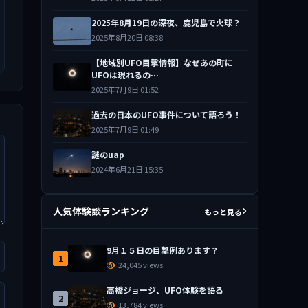
2025年8月19日の深夜、鹿児島で火球？
2025年8月20日 08:38
【地域別UFO目撃情報】なぜあの町に
UFOは現れるの…
2025年7月9日 01:52
過去の日本のUFO事件について語ろう！
2025年7月9日 01:49
謎のuap
2024年6月21日 15:35
人気体験談ランキング
もっと見る
9月１５日の目撃例あります？
1
24,045 views
高橋ジョージ、UFO体験を語る
2
13,784 views