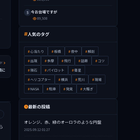
今お台場ですが
5
89,508
人気のタグ
心当たり
板橋
夜中
解剖
出現
多摩
飛行
話題
コツ
ッド
0頃に
隕石
パイロット
衛星
ヘリコプター
横浜
荒川
現場
NASA
駐車
発見
大騒ぎ
最新の投稿
オレンジ、赤、緑のオーロラのような円盤
ら
2025.09.12 01:27
い