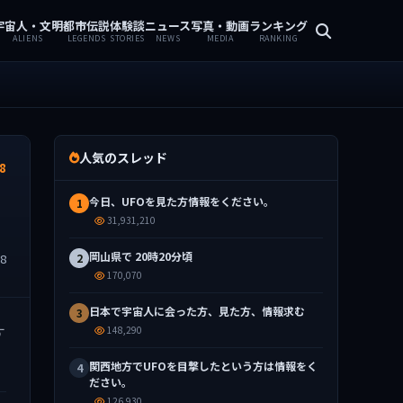
宇宙人・文明
都市伝説
体験談
ニュース
写真・動画
ランキング
ALIENS
LEGENDS
STORIES
NEWS
MEDIA
RANKING
人気のスレッド
8
今日、UFOを見た方情報をください。
1
31,931,210
岡山県で 20時20分頃
78
2
170,070
日本で宇宙人に会った方、見た方、情報求む
3
す
148,290
関西地方でUFOを目撃したという方は情報をく
4
ださい。
126,930