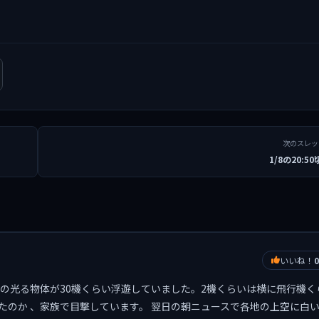
次のスレ
1/8の20:5
いいね！
0
赤と白の光る物体が30機くらい浮遊していました。2機くらいは横に飛行機く
たのか 、家族で目撃しています。 翌日の朝ニュースで各地の上空に白