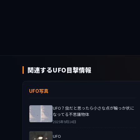
関連するUFO目撃情報
UFO写真
UFO？虫だと思ったら小さな点が輪っか状に
なってる不思議物体
2025年9月14日
UFO