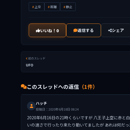
上空
距離
静止
返信する
シェア
いいね！
0
前のスレッド
UFO
このスレッドへの返信
（1件）
ハッチ
投稿日：2020年6月18日 08:24
2020年6月16日の21時くらいですが 八王子上空に
いの速さで行ったり来たり動いてましたが あれは何だっ