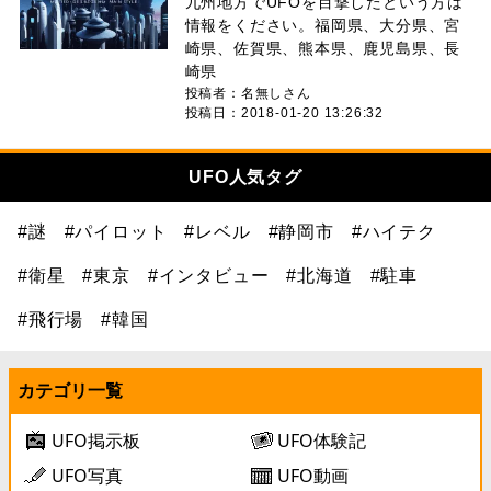
九州地方でUFOを目撃したという方は
情報をください。福岡県、大分県、宮
崎県、佐賀県、熊本県、鹿児島県、長
崎県
投稿者：名無しさん
投稿日：2018-01-20 13:26:32
UFO人気タグ
#謎
#パイロット
#レベル
#静岡市
#ハイテク
#衛星
#東京
#インタビュー
#北海道
#駐車
#飛行場
#韓国
カテゴリ一覧
UFO掲示板
UFO体験記
UFO写真
UFO動画