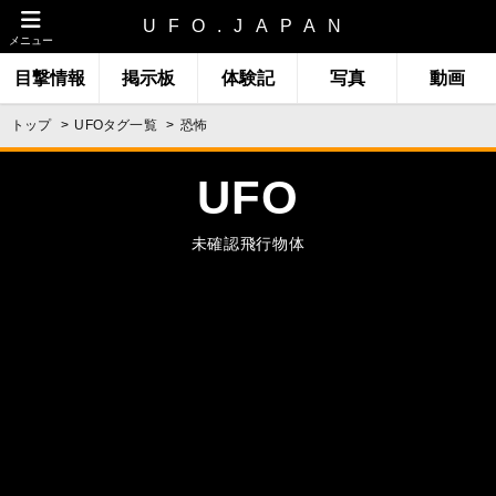
UFO.JAPAN
メニュー
目撃情報
掲示板
体験記
写真
動画
トップ
UFOタグ一覧
恐怖
UFO
未確認飛行物体