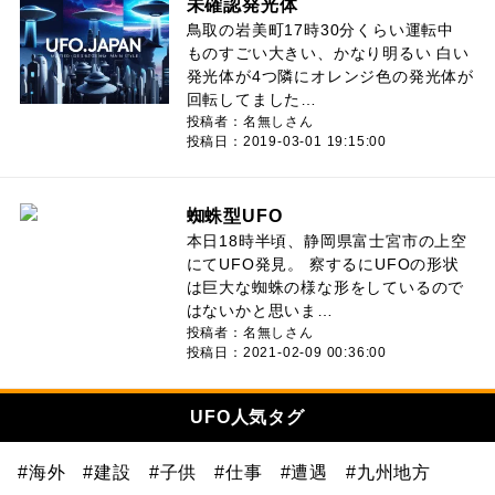
未確認発光体
鳥取の岩美町17時30分くらい運転中
ものすごい大きい、かなり明るい 白い
発光体が4つ隣にオレンジ色の発光体が
回転してました…
投稿者：名無しさん
投稿日：2019-03-01 19:15:00
蜘蛛型UFO
本日18時半頃、静岡県富士宮市の上空
にてUFO発見。 察するにUFOの形状
は巨大な蜘蛛の様な形をしているので
はないかと思いま…
投稿者：名無しさん
投稿日：2021-02-09 00:36:00
UFO人気タグ
#海外
#建設
#子供
#仕事
#遭遇
#九州地方