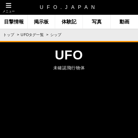
UFO.JAPAN
メニュー
目撃情報
掲示板
体験記
写真
動画
トップ
UFOタグ一覧
シップ
UFO
未確認飛行物体