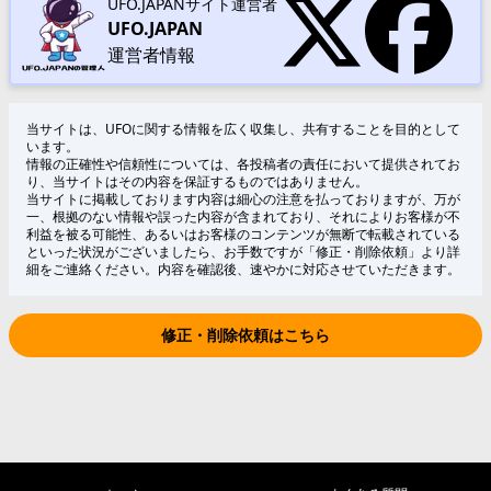
UFO.JAPANサイト運営者
UFO.JAPAN
運営者情報
当サイトは、UFOに関する情報を広く収集し、共有することを目的として
います。
情報の正確性や信頼性については、各投稿者の責任において提供されてお
り、当サイトはその内容を保証するものではありません。
当サイトに掲載しております内容は細心の注意を払っておりますが、万が
一、根拠のない情報や誤った内容が含まれており、それによりお客様が不
利益を被る可能性、あるいはお客様のコンテンツが無断で転載されている
といった状況がございましたら、お手数ですが「修正・削除依頼」より詳
細をご連絡ください。内容を確認後、速やかに対応させていただきます。
修正・削除依頼はこちら