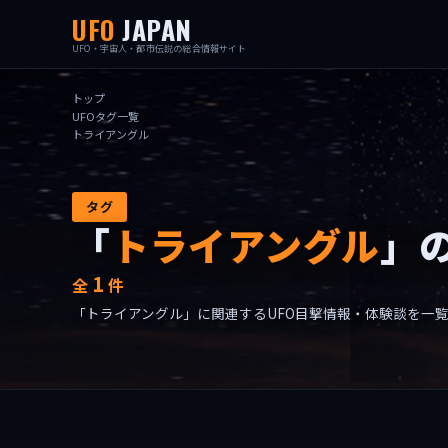
UFO
JAPAN
UFO・宇宙人・都市伝説の総合情報サイト
トップ
UFOタグ一覧
トライアングル
タグ
「
トライアングル
」
1
全
件
「トライアングル」に関連するUFO目撃情報・体験談を一