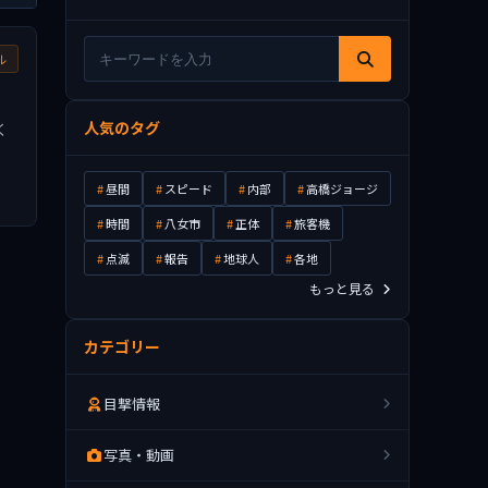
ル
人気のタグ
く
昼間
スピード
内部
高橋ジョージ
時間
八女市
正体
旅客機
点滅
報告
地球人
各地
もっと見る
カテゴリー
目撃情報
写真・動画