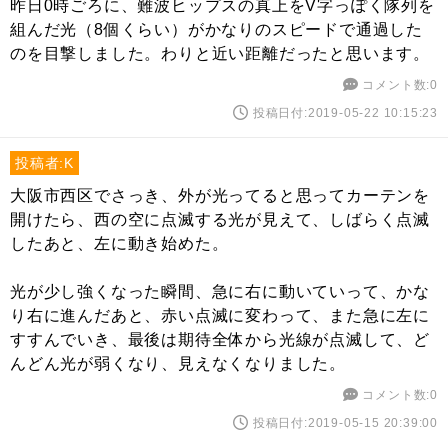
昨日0時ごろに、難波ヒップスの真上をV字っぽく隊列を
組んだ光（8個くらい）がかなりのスピードで通過した
のを目撃しました。わりと近い距離だったと思います。
コメント数:0
投稿日付:2019-05-22 10:15:23
投稿者:K
大阪市西区でさっき、外が光ってると思ってカーテンを
開けたら、西の空に点滅する光が見えて、しばらく点滅
したあと、左に動き始めた。
光が少し強くなった瞬間、急に右に動いていって、かな
り右に進んだあと、赤い点滅に変わって、また急に左に
すすんでいき、最後は期待全体から光線が点滅して、ど
んどん光が弱くなり、見えなくなりました。
コメント数:0
投稿日付:2019-05-15 20:39:00