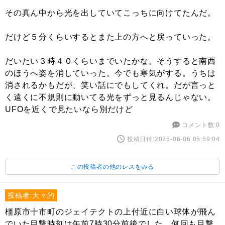
その真ん中から光を出していてこっちに向けてたんだ。
だけど５分くらいするとまた上の方へと戻っていった。
だいたい３時４０くらいまでいたかな。そうすると南西
のほうへ姿を消していった。今でも寒気がする。うちは
消されるかもだが、笑い話にでもしてくれ。だが言っと
く遠くに不規則に動いてる光をずっと見るんじゃない。
UFOを近くで見たいなら別だけど
コメント数:0
投稿日付:2025-06-06 05:59:04
この投稿者の他のレスをみる
投稿者:大々的
橿原市十市町のジェイテクトの上付近に白い球体が飛ん
でいた目撃時刻は午前7時30分前後でした。何回も目撃