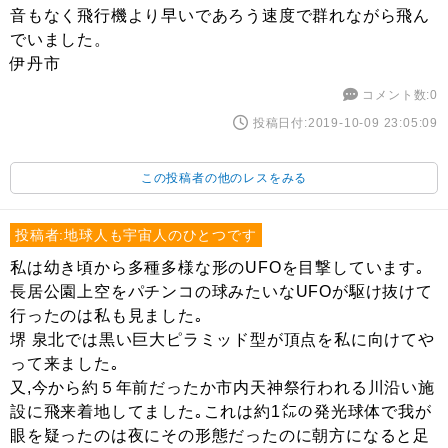
音もなく飛行機より早いであろう速度で群れながら飛ん
でいました。
伊丹市
コメント数:0
投稿日付:2019-10-09 23:05:09
この投稿者の他のレスをみる
投稿者:地球人も宇宙人のひとつです
私は幼き頃から多種多様な形のUFOを目撃しています｡
長居公園上空をパチンコの球みたいなUFOが駆け抜けて
行ったのは私も見ました｡
堺 泉北では黒い巨大ピラミッド型が頂点を私に向けてや
って来ました｡
又,今から約５年前だったか市内天神祭行われる川沿い施
設に飛来着地してました｡これは約1㍍の発光球体で我が
眼を疑ったのは夜にその形態だったのに朝方になると足