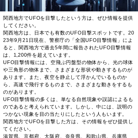
関西地方でUFOを目撃したという方は、ぜひ情報を提供
してください。
関西地方は、日本でも有数のUFO目撃スポットです。20
23年9月21日現在、警察庁の「全国UFO目撃情報」によ
ると、関西地方で過去5年間に報告されたUFO目撃情報
は、1,200件を超えています。
UFO目撃情報には、空飛ぶ円盤型の物体から、光の球体
や三角形の物体まで、さまざまな形状や動きするものが
あります。また、夜空を静止して浮かんでいるものか
ら、高速で飛行するものまで、さまざまな動きをするも
のがあります。
UFO目撃情報の多くは、単なる自然現象や誤認によるも
のであると考えられています。しかし、中には、説明の
つかない現象を目の当たりにしたという人もいます。
関西地方でUFOを目撃した方は、その情報をぜひ提供し
てください。
滋賀県、京都府、大阪府、奈良県、和歌山県、兵庫県