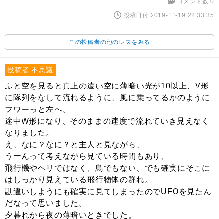
コメント数:0
投稿日付:2019-11-19 22:33:35
この投稿者の他のレスをみる
投稿者:不思議
ふと空を見ると真上の遠い空に薄暗い光が10以上、V形
に隊列をなして流れるように、風に乗ってるかのように
フワーっと左へ。
途中W形になり、そのままの速度で流れていき見えなく
なりました。
え、なに？なに？と主人と見ながら、
うーんって考えながら見ている時間もあり、
飛行機やヘリではなく、鳥でもない、でも確実にそこに
はしっかり見えている飛行物体の群れ。
勘違いしようにも確実に見てしまったのでUFOを見たん
だなって思いました。
夕暮れから夜の薄暗いときでした。