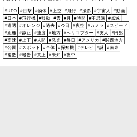
#UFO
#目撃
#物体
#上空
#飛行
#撮影
#宇宙人
#動画
#日本
#飛行機
#移動
#雲
#月
#時間
#不思議
#点滅
#遭遇
#オレンジ
#過去
#今日
#夜空
#カメラ
#スピード
#距離
#静止
#速度
#地方
#ヘリコプター
#友人
#円盤
#高速
#上下
#人間
#発光
#毎日
#アメリカ
#関西地方
#公園
#スポット
#全体
#探知機
#テレビ
#謎
#南東
#複数
#報告
#真上
#未知
#夜中