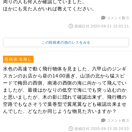
周りの人も何人か確認していました。
ほかにも見た人がいれば教えてください。
コメント数:0
投稿日付:2020-09-21 23:02:11
この投稿者の他のレスをみる
投稿者:名無し
水色の高速で動く飛行物体を見ました、六甲山のジンギ
スカンのお店から昼の14:00過ぎ、山頂の北から猛スピ
ードで梅田の西側、南港の西側の海に向かって飛んでい
ましたが、最後はかなりの低空で海にでも突っ込むのか
と思いましたが、木の影に隠れて確認出来ず、飛行機の
空路でもなさそうで葉巻型で翼尾翼なども確認出来ませ
んでした、どなたか同じような物見た方いますか？
コメント数:0
投稿日付:2020-09-15 20:20:33