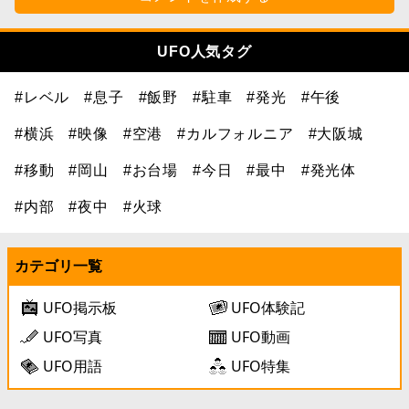
UFO人気タグ
#レベル
#息子
#飯野
#駐車
#発光
#午後
#横浜
#映像
#空港
#カルフォルニア
#大阪城
#移動
#岡山
#お台場
#今日
#最中
#発光体
#内部
#夜中
#火球
カテゴリ一覧
UFO掲示板
UFO体験記
UFO写真
UFO動画
UFO用語
UFO特集