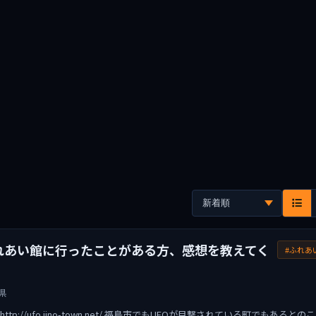
れあい館に行ったことがある方、感想を教えてく
#ふれあ
県
tp://ufo.iino-town.net/ 福島市でもUFOが目撃されている町でもあるとのこ