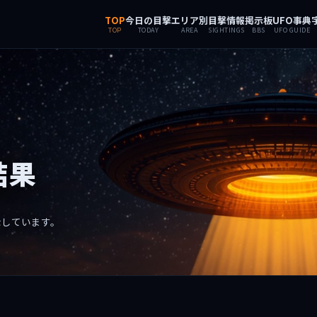
TOP
今日の目撃
エリア別
目撃情報
掲示板
UFO事典
TOP
TODAY
AREA
SIGHTINGS
BBS
UFO GUIDE
結果
示しています。