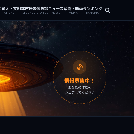
宇宙人・文明
都市伝説
体験談
ニュース
写真・動画
ランキング
ALIENS
LEGENDS
STORIES
NEWS
MEDIA
RANKING
情報募集中！
あなたの体験を
シェアしてください