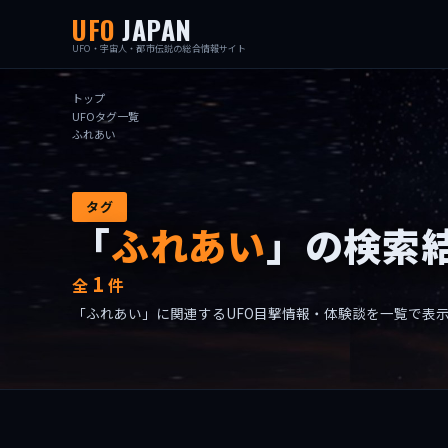
UFO
JAPAN
UFO・宇宙人・都市伝説の総合情報サイト
トップ
UFOタグ一覧
ふれあい
タグ
「
ふれあい
」の検索
1
全
件
「ふれあい」に関連するUFO目撃情報・体験談を一覧で表