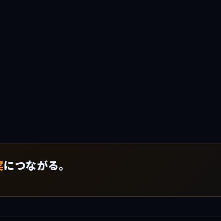
実
につながる。
！