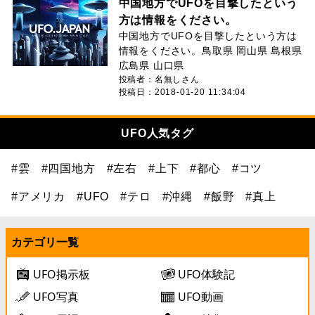
中国地方でUFOを目撃したという
方は情報をください。
中国地方でUFOを目撃したという方は
情報をください。鳥取県 岡山県 島根県
広島県 山口県
投稿者：名無しさん
投稿日：2018-01-20 11:34:04
UFO人気タグ
#雲
#四国地方
#左右
#上下
#都心
#コツ
#アメリカ
#UFO
#テロ
#沖縄
#飯野
#真上
カテゴリ一覧
UFO掲示板
UFO体験記
UFO写真
UFO動画