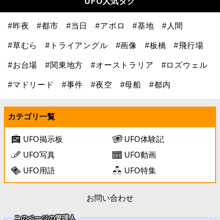
UFO人気タグ
#昨夜
#都市
#当日
#アポロ
#基地
#人間
#草むら
#トライアングル
#画像
#板橋
#飛行場
#お台場
#関東地方
#オーストラリア
#ロズウェル
#マドリード
#事件
#夜空
#母船
#都内
カテゴリ一覧
UFO掲示板
UFO体験記
UFO写真
UFO動画
UFO用語
UFO特集
お問い合わせ
このページの管理人