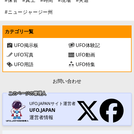
#保管
#真上
#時間
#現場
#矢追
#ニュージャージー州
カテゴリ一覧
UFO掲示板
UFO体験記
UFO写真
UFO動画
UFO用語
UFO特集
お問い合わせ
このページの管理人
UFO.JAPANサイト運営者
UFO.JAPAN
運営者情報