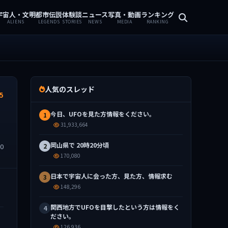
宇宙人・文明
都市伝説
体験談
ニュース
写真・動画
ランキング
ALIENS
LEGENDS
STORIES
NEWS
MEDIA
RANKING
人気のスレッド
5
今日、UFOを見た方情報をください。
1
31,933,664
岡山県で 20時20分頃
20
2
170,080
日本で宇宙人に会った方、見た方、情報求む
3
148,296
関西地方でUFOを目撃したという方は情報をく
4
ださい。
126,936