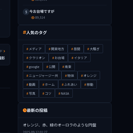
今お台場ですが
5
89,514
人気のタグ
メディア
関東地方
昼間
大騒ぎ
ッド
撮影
クラリオン
お台場
イタリア
google
公開
南東
ニュージャージー州
物体
オレンジ
動画
ホーム
ふれあい
移動
写真
コツ
NASA
最新の投稿
オレンジ、赤、緑のオーロラのような円盤
2025.09.12 01:27