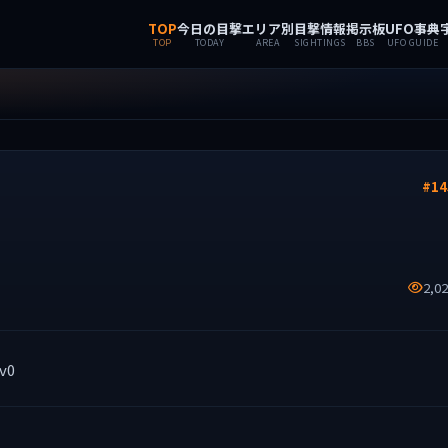
TOP
今日の目撃
エリア別
目撃情報
掲示板
UFO事典
TOP
TODAY
AREA
SIGHTINGS
BBS
UFO GUIDE
#14
2,0
v0