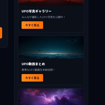
UFO写真ギャラリー
みんなが撮影したUFO写真を公開中！
今すぐ見る
UFO動画まとめ
貴重なUFO動画を多数収録！
今すぐ見る