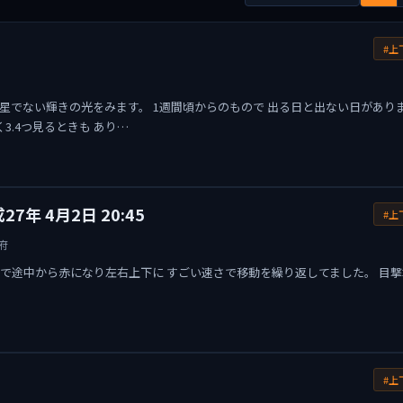
#上
に星でない輝きの光をみます。 1週間頃からのもので 出る日と出ない日があり
3.4つ見るときも あり…
7年 4月2日 20:45
#上
府
緑で途中から赤になり左右上下に すごい速さで移動を繰り返してました。 目撃
#上