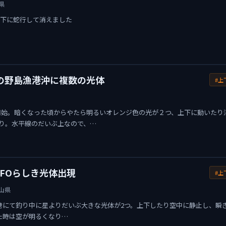
県
上下に蛇行して消えました
御坊の野島漁港沖に複数の光体
#上
釣り開始。暗くなった頃からやたら明るいオレンジ色の光が２つ、上下に動いたり
り。水平線のだいぶ上なので、…
FOらしき光体出現
#上
山県
0野島漁港にて釣り中に星よりだいぶ大きな光体が2つ。上下したり空中に静止し、瞬
えた時は空が明るくなり…