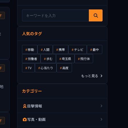
下
人気のタグ
ま
移動
人間
携帯
テレビ
最中
労働者
求む
埼玉県
飛行体
TV
心当たり
高度
下
もっと見る
地
カテゴリー
目撃情報
写真・動画
下