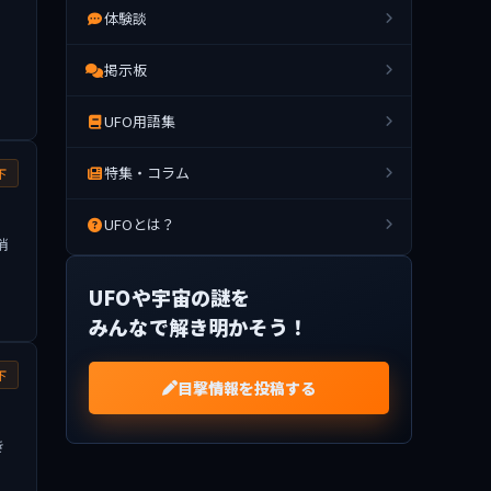
体験談
掲示板
UFO用語集
特集・コラム
下
UFOとは？
消
UFOや宇宙の謎を
みんなで解き明かそう！
下
目撃情報を投稿する
き