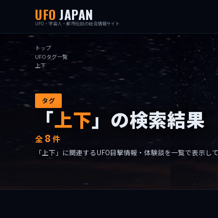
UFO
JAPAN
UFO・宇宙人・都市伝説の総合情報サイト
トップ
UFOタグ一覧
上下
タグ
「
上下
」の検索結果
8
全
件
「上下」に関連するUFO目撃情報・体験談を一覧で表示し