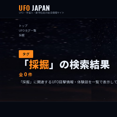
UFO
JAPAN
UFO・宇宙人・都市伝説の総合情報サイト
トップ
UFOタグ一覧
採掘
タグ
「
採掘
」の検索結果
0
全
件
「採掘」に関連するUFO目撃情報・体験談を一覧で表示し