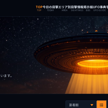
TOP
今日の目撃
エリア別
目撃情報
掲示板
UFO事典
TOP
TODAY
AREA
SIGHTINGS
BBS
UFO GUIDE
ています。