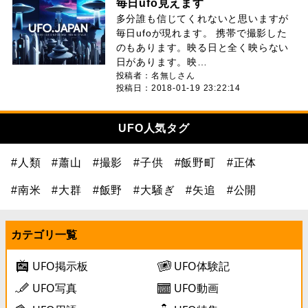
毎日ufo見えます
多分誰も信じてくれないと思いますが
毎日ufoが現れます。 携帯で撮影した
のもあります。映る日と全く映らない
日があります。映…
投稿者：名無しさん
投稿日：2018-01-19 23:22:14
UFO人気タグ
#人類
#蕭山
#撮影
#子供
#飯野町
#正体
#南米
#大群
#飯野
#大騒ぎ
#矢追
#公開
カテゴリ一覧
UFO掲示板
UFO体験記
UFO写真
UFO動画