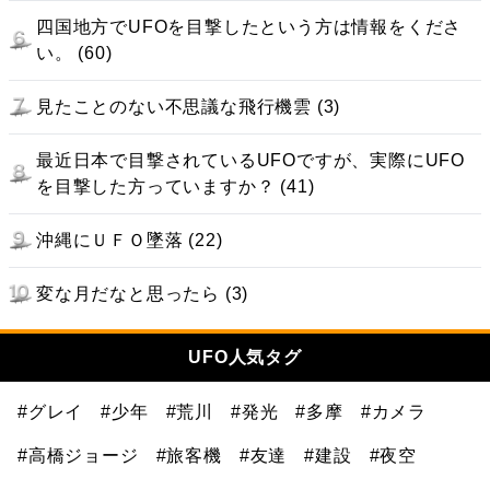
四国地方でUFOを目撃したという方は情報をくださ
い。 (60)
見たことのない不思議な飛行機雲 (3)
最近日本で目撃されているUFOですが、実際にUFO
を目撃した方っていますか？ (41)
沖縄にＵＦＯ墜落 (22)
変な月だなと思ったら (3)
UFO人気タグ
#グレイ
#少年
#荒川
#発光
#多摩
#カメラ
#高橋ジョージ
#旅客機
#友達
#建設
#夜空