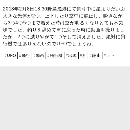
2018年2月8日18:30野島漁港にて釣り中に星よりだいぶ
大きな光体が2つ。上下したり空中に静止し、瞬きなが
ら3つ4つ5つまで増えた時は空が明るくなりとても不気
味でした。釣りを辞めて車に戻った時に動画を撮りまし
たが、2つに減りやがて1つそして消えました。絶対に飛
行機ではありえないのでUFOでしょうね。
#UFO
#飛行
#動画
#飛行機
#出現
#月
#静止
#上下