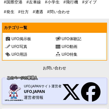
#国際空港
#左車線
#小学生
#飛行機
#ダイブ
#発生
#仕方
#遭遇
#問い合わせ
カテゴリ一覧
UFO掲示板
UFO体験記
UFO写真
UFO動画
UFO用語
UFO特集
お問い合わせ
このページの管理人
UFO.JAPANサイト運営者
UFO.JAPAN
運営者情報