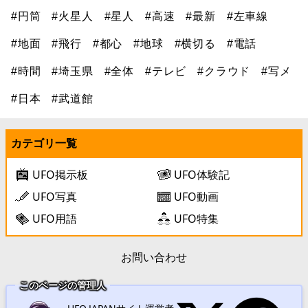
#円筒
#火星人
#星人
#高速
#最新
#左車線
#地面
#飛行
#都心
#地球
#横切る
#電話
#時間
#埼玉県
#全体
#テレビ
#クラウド
#写メ
#日本
#武道館
カテゴリ一覧
UFO掲示板
UFO体験記
UFO写真
UFO動画
UFO用語
UFO特集
お問い合わせ
このページの管理人