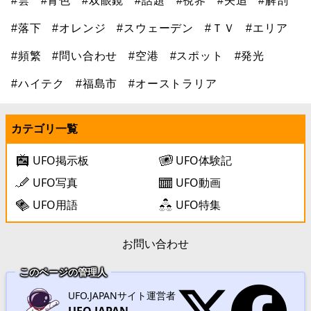
#雲
#青色
#双眼鏡
#話題
#視界
#矢追
#解剖
#落下
#オレンジ
#スウェーデン
#ＴＶ
#エリア
#頻繁
#問い合わせ
#空港
#スポット
#発光
#ハイテク
#福島市
#オーストラリア
カテゴリ一覧
UFO掲示板
UFO体験記
UFO写真
UFO動画
UFO用語
UFO特集
お問い合わせ
このページの管理人
UFO.JAPANサイト運営者