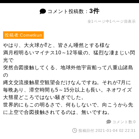
3件
コメント投稿数：
全1ページ中1ページ目表示
投稿者:Cometkun
やはり、大火球か⁉️と、皆さん唖然とする様な
満月程明るいマイナス10～12等級の、猛烈な凄まじい閃
光で
突然合図接触してくる、地球外他宇宙船って八重山諸島
の
縄文交流接触星空観望会だけなんですね。それが7月に
毎晩あり、滞空時間も5～15分以上も長い。ネオワイズ
大彗星どころではない騒ぎでした。
世界的にもこの明るさで、何もしないで、向こうから先
に上空で合図接触されてるのは、無いですね。
コメント数:0
投稿日付:2021-01-04 02:22:31