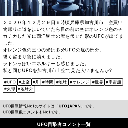
２０２０年１２月２９日６時頃兵庫県加古川市上空買い
物帰りに道を歩いていたら目の前の空にオレンジ色のチ
カチカした光に西洋騎士の兜を伏せた形のUFOが出てま
した。
オレンジ色の三つの光は多分UFOの底の部分。
暫く留まり急に消えました。
ラドンっぽいエネルギーも感じました。
私と同じUFOを加古川市上空で見た人いませんか?
#UFO
#上空
#月
#時間
#地球
#オレンジ
#世界
#宇宙船
#火球
#地球外
UFO目撃情報No1のサイトは「
UFO.JAPAN
」です。
UFO目撃数コメントもNo1です。
UFO目撃者コメント一覧