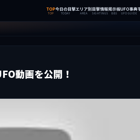
TOP
今日の目撃
エリア別
目撃情報
掲示板
UFO事典
TOP
TODAY
AREA
SIGHTINGS
BBS
UFO GUIDE
FO動画を公開！