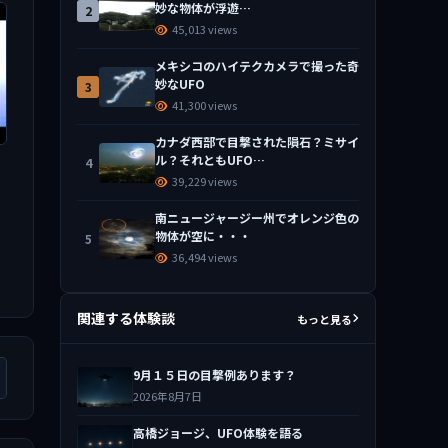
妙な物体が浮遊…
2
45,013 views
メキシコのハイテクカメラで撮った奇
妙なUFO
3
41,300 views
カナダ西部で目撃された隕石？ミサイ
ル？それともUFO…
4
39,229 views
南ニュージャージー州でオレンジ色の
物体が空に・・・
5
36,494 views
関連する体験談
もっと見る
9月１５日の目撃例あります？
2026年8月7日
高橋ジョージ、UFO体験を語る