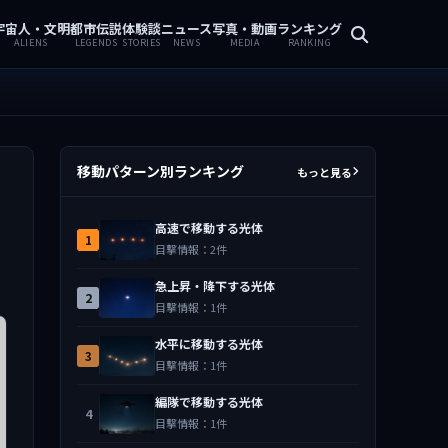
宇宙人・文明
都市伝説
体験談
ニュース
写真・動画
ランキング
ALIENS
LEGENDS
STORIES
NEWS
MEDIA
RANKING
移動パターン別ランキング
もっと見る
高速で移動する光体
1
目撃情報：2件
急上昇・降下する光体
2
目撃情報：1件
水平に移動する光体
3
目撃情報：1件
編隊で移動する光体
4
目撃情報：1件