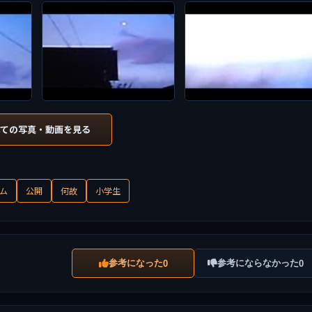
べての写真・動画を見る
ム
公開
何故
小学生
参考になった
参考にならなかった
0
0