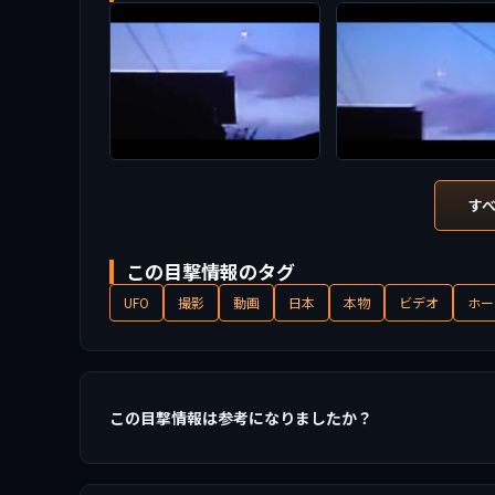
す
この目撃情報のタグ
UFO
撮影
動画
日本
本物
ビデオ
ホー
この目撃情報は参考になりましたか？