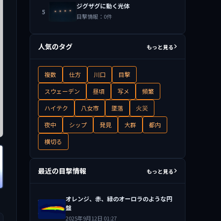
ジグザグに動く光体
5
目撃情報：0件
人気のタグ
もっと見る
複数
仕方
川口
目撃
スウェーデン
昼頃
写メ
頻繁
ハイテク
八女市
墜落
火災
夜中
シップ
発見
大群
都内
横切る
最近の目撃情報
もっと見る
オレンジ、赤、緑のオーロラのような円
盤
2025年9月12日 01:27