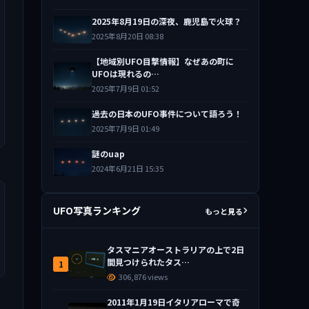
2025年8月19日の深夜、鹿児島で火球？
2025年8月20日 08:38
【地域別UFO目撃情報】なぜあの町に
UFOは現れるの…
2025年7月9日 01:52
過去の日本のUFO事件について語ろう！
2025年7月9日 01:49
謎のuap
2024年6月21日 15:35
UFO写真ランキング
もっと見る
タスマニアオーストラリアの上で2日
間見つけられたタス…
1
306,876 views
2011年1月19日イタリアローマで奇