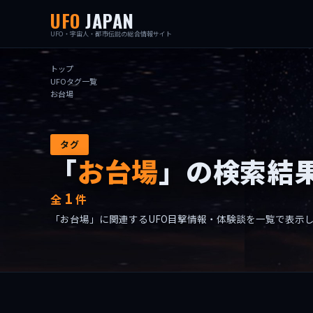
UFO
JAPAN
UFO・宇宙人・都市伝説の総合情報サイト
トップ
UFOタグ一覧
お台場
タグ
「
お台場
」の検索結
1
全
件
「お台場」に関連するUFO目撃情報・体験談を一覧で表示