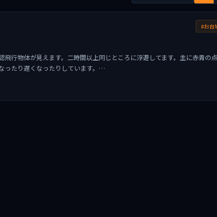
#お台
認飛行物体が見えます。二時間以上同じところに浮遊してます。主に赤青の
なったり遅くなったりしています。…