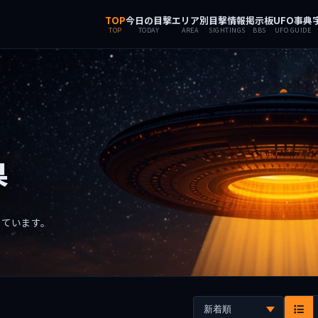
TOP
今日の目撃
エリア別
目撃情報
掲示板
UFO事典
TOP
TODAY
AREA
SIGHTINGS
BBS
UFO GUIDE
果
しています。