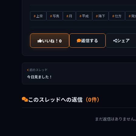
上空
写真
月
平成
降下
仕方
発
返信する
シェア
いいね！
0
前のスレッド
今日見ました！
このスレッドへの返信
（0件）
まだ返信はありません