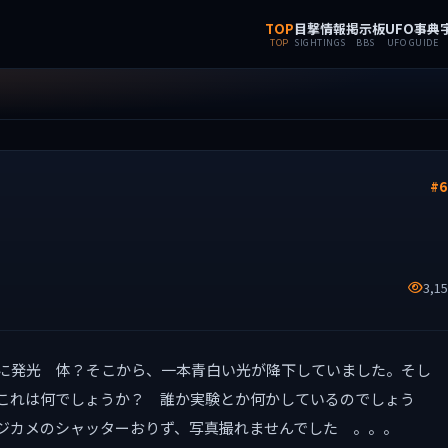
TOP
目撃情報
掲示板
UFO事典
TOP
SIGHTINGS
BBS
UFO GUIDE
#6
3,1
に発光 体？そこから、一本青白い光が降下していました。そし
これは何でしょうか？ 誰か実験とか何かしているのでしょう
デジカメのシャッターおりず、写真撮れませんでした 。。。