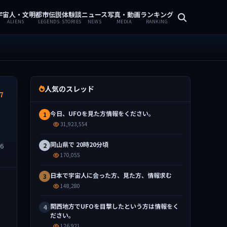
宇宙人・文明
都市伝説
体験談
ニュース
写真・動画
ランキング
ALIENS
LEGENDS
STORIES
NEWS
MEDIA
RANKING
人気のスレッド
7
今日、UFOを見た方情報をください。
1
31,923,554
岡山県で 20時20分頃
56
2
170,055
日本で宇宙人に会った方、見た方、情報求む
3
148,280
関西地方でUFOを目撃したという方は情報をく
4
ださい。
126,921