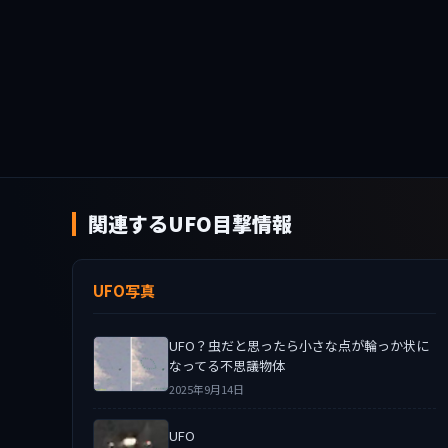
関連するUFO目撃情報
UFO写真
UFO？虫だと思ったら小さな点が輪っか状に
なってる不思議物体
2025年9月14日
UFO