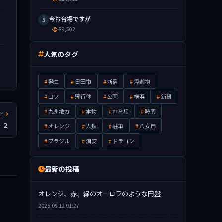
今お台場ですが
5
89,502
人気のタグ
発生
日田市
新宿
浮遊物
コツ
飛行体
公園
横浜
新聞
九州地方
本物
お台場
時間
ッド
・２
オレンジ
人類
駐車
八女市
ブラジル
浦安
ドラゴン
最新の投稿
オレンジ、赤、緑のオーロラのような円盤
2025.09.12 01:27