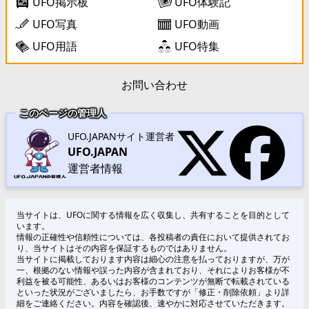
UFO掲示板
UFO体験記
UFO写真
UFO動画
UFO用語
UFO特集
お問い合わせ
このページの管理人
UFO.JAPANサイト運営者
UFO.JAPAN
運営者情報
当サイトは、UFOに関する情報を広く収集し、共有することを目的として
います。
情報の正確性や信頼性については、各投稿者の責任において提供されてお
り、当サイトはその内容を保証するものではありません。
当サイトに掲載しております内容は細心の注意を払っておりますが、万が
一、根拠のない情報や誤った内容が含まれており、それによりお客様が不
利益を被る可能性、あるいはお客様のコンテンツが無断で転載されている
といった状況がございましたら、お手数ですが「修正・削除依頼」より詳
細をご連絡ください。内容を確認後、速やかに対応させていただきます。