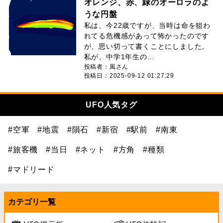
オレンジ、赤、緑のオーロラのよ
うな円盤
私は、今22歳ですが、当時は命を狙わ
れてる危機感があって怖かったのです
が、思い切って書くことにしました。
私が、中学1年生の…
投稿者：風さん
投稿日：2025-09-12 01:27:29
UFO人気タグ
#空軍
#地震
#隕石
#新宿
#駅前
#南東
#旅客機
#当日
#ネット
#方角
#種類
#マドリード
カテゴリ一覧