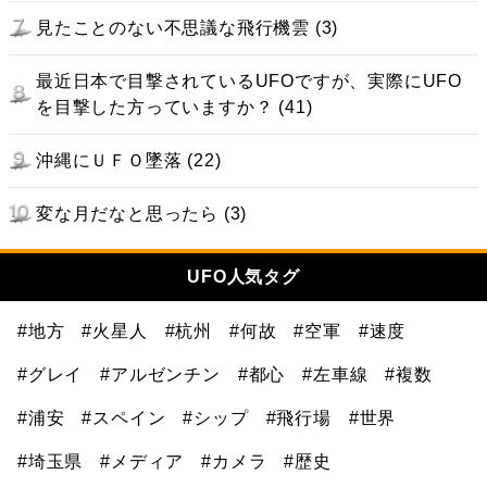
見たことのない不思議な飛行機雲 (3)
最近日本で目撃されているUFOですが、実際にUFO
を目撃した方っていますか？ (41)
沖縄にＵＦＯ墜落 (22)
変な月だなと思ったら (3)
UFO人気タグ
#地方
#火星人
#杭州
#何故
#空軍
#速度
#グレイ
#アルゼンチン
#都心
#左車線
#複数
#浦安
#スペイン
#シップ
#飛行場
#世界
#埼玉県
#メディア
#カメラ
#歴史