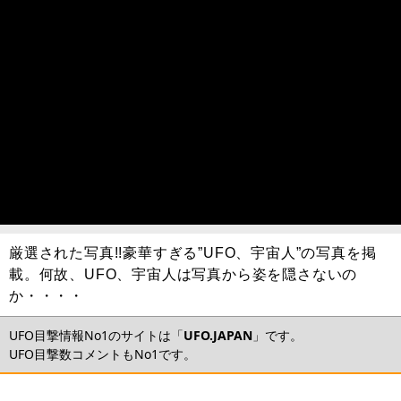
厳選された写真!!豪華すぎる”UFO、宇宙人”の写真を掲
載。何故、UFO、宇宙人は写真から姿を隠さないの
か・・・・
UFO目撃情報No1のサイトは「
UFO.JAPAN
」です。
UFO目撃数コメントもNo1です。