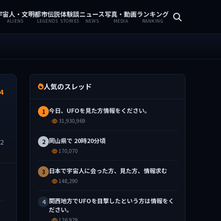
宇宙人・文明
都市伝説
体験談
ニュース
写真・動画
ランキング
ALIENS
LEGENDS
STORIES
NEWS
MEDIA
RANKING
人気のスレッド
4
今日、UFOを見た方情報をください。
1
31,930,969
岡山県で 20時20分頃
32
2
170,070
日本で宇宙人に会った方、見た方、情報求む
3
148,290
関西地方でUFOを目撃したという方は情報をく
4
ださい。
126,929