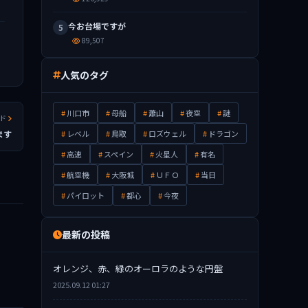
今お台場ですが
5
89,507
人気のタグ
川口市
母船
蕭山
夜空
謎
ッド
ます
レベル
鳥取
ロズウェル
ドラゴン
高速
スペイン
火星人
有名
航空機
大阪城
ＵＦＯ
当日
パイロット
都心
今夜
最新の投稿
オレンジ、赤、緑のオーロラのような円盤
2025.09.12 01:27