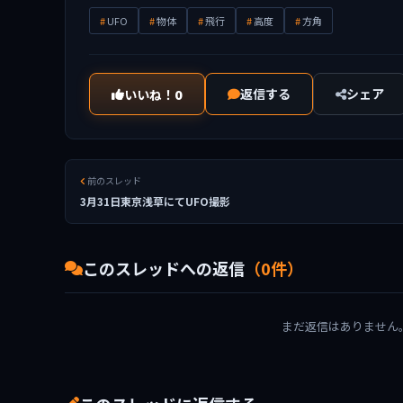
UFO
物体
飛行
高度
方角
返信する
シェア
いいね！
0
前のスレッド
3月31日東京浅草にてUFO撮影
このスレッドへの返信
（0件）
まだ返信はありません