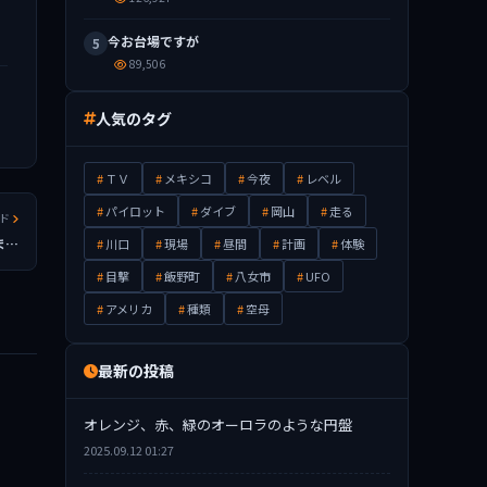
今お台場ですが
5
89,506
人気のタグ
ＴＶ
メキシコ
今夜
レベル
パイロット
ダイブ
岡山
走る
ッド
ま…
川口
現場
昼間
計画
体験
目撃
飯野町
八女市
UFO
アメリカ
種類
空母
最新の投稿
オレンジ、赤、緑のオーロラのような円盤
2025.09.12 01:27