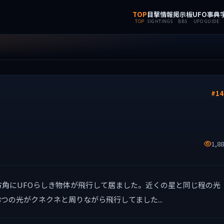
TOP
目撃情報
掲示板
UFO事典
TOP
SIGHTINGS
BBS
UFO GUIDE
#14
1,8
の方角にUFOらしき物体が飛行して居ました。近くの星と同じ程の光
つの光がクネクネと周りながら飛行してました...