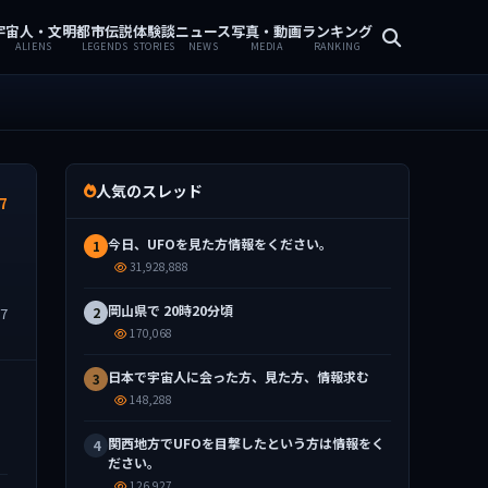
宇宙人・文明
都市伝説
体験談
ニュース
写真・動画
ランキング
ALIENS
LEGENDS
STORIES
NEWS
MEDIA
RANKING
人気のスレッド
7
今日、UFOを見た方情報をください。
1
31,928,888
岡山県で 20時20分頃
87
2
170,068
日本で宇宙人に会った方、見た方、情報求む
3
148,288
関西地方でUFOを目撃したという方は情報をく
4
ださい。
126,927