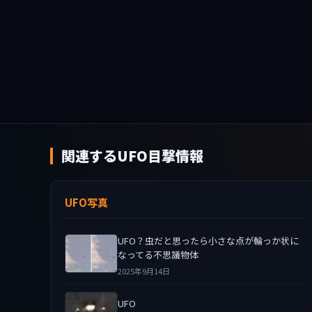
関連するUFO目撃情報
UFO写真
UFO？虫だと思ったら小さな点が輪っか状に
なってる不思議物体
2025年9月14日
UFO