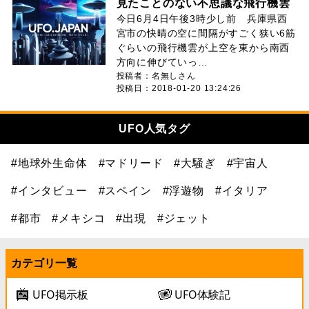
見たことのない不思議な飛行機雲
今日6月4日午後3時少し前 兵庫県西
宮市の快晴の空に間隔がすごく狭い6筋
ぐらいの飛行機雲が上空を東から南西
方向に伸びていっ…
投稿者：名無しさん
投稿日：2018-01-20 13:24:26
UFO人気タグ
#地球外生命体
#マドリード
#大騒ぎ
#宇宙人
#インタビュー
#スペイン
#浮遊物
#イタリア
#都市
#メキシコ
#出現
#ジェット
カテゴリ一覧
UFO掲示板
UFO体験記