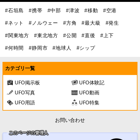
#石垣島
#携帯
#中部
#津波
#移動
#空港
#ネット
#ノルウェー
#方角
#最大級
#発生
#関東地方
#東北地方
#公開
#直後
#上下
#何時間
#静岡市
#地球人
#シップ
カテゴリ一覧
UFO掲示板
UFO体験記
UFO写真
UFO動画
UFO用語
UFO特集
お問い合わせ
このページの管理人