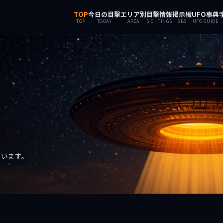
TOP
今日の目撃
エリア別
目撃情報
掲示板
UFO事典
TOP
TODAY
AREA
SIGHTINGS
BBS
UFO GUIDE
ています。