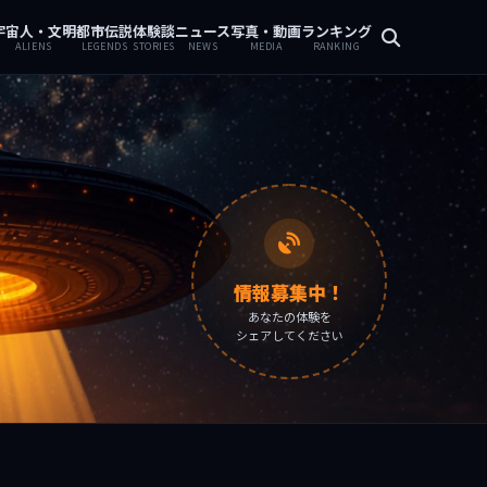
宇宙人・文明
都市伝説
体験談
ニュース
写真・動画
ランキング
ALIENS
LEGENDS
STORIES
NEWS
MEDIA
RANKING
情報募集中！
あなたの体験を
シェアしてください