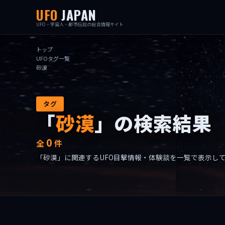
UFO
JAPAN
UFO・宇宙人・都市伝説の総合情報サイト
トップ
UFOタグ一覧
砂漠
タグ
「
砂漠
」の検索結果
0
全
件
「砂漠」に関連するUFO目撃情報・体験談を一覧で表示し