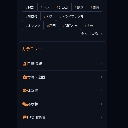
報告
体現
シカゴ
高速
墜落
航空機
人類
トライアングル
オレンジ
羽田
関西地方
過去
もっと見る
カテゴリー
目撃情報
写真・動画
体験談
掲示板
UFO用語集