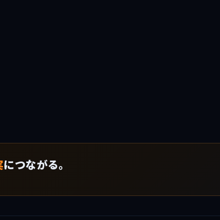
実
につながる。
！