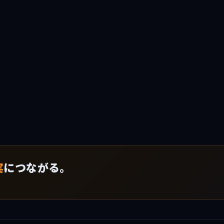
実
につながる。
！