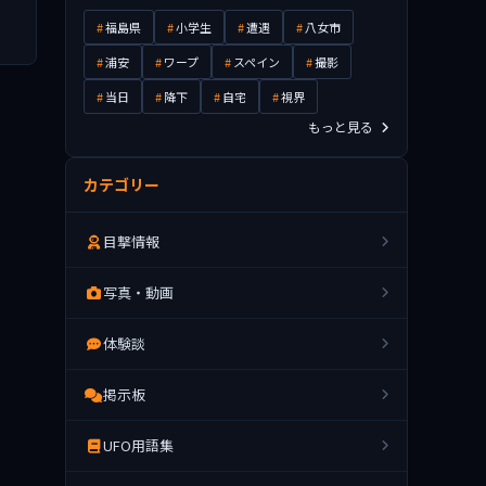
福島県
小学生
遭遇
八女市
浦安
ワープ
スペイン
撮影
当日
降下
自宅
視界
もっと見る
カテゴリー
目撃情報
写真・動画
体験談
掲示板
UFO用語集