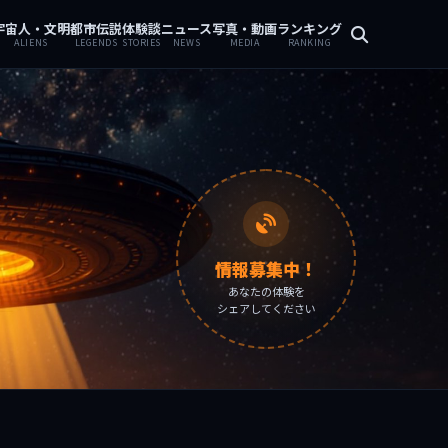
宇宙人・文明
都市伝説
体験談
ニュース
写真・動画
ランキング
ALIENS
LEGENDS
STORIES
NEWS
MEDIA
RANKING
情報募集中！
あなたの体験を
シェアしてください