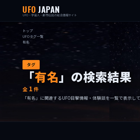
UFO
JAPAN
UFO・宇宙人・都市伝説の総合情報サイト
トップ
UFOタグ一覧
有名
タグ
「
有名
」の検索結果
1
全
件
「有名」に関連するUFO目撃情報・体験談を一覧で表示し