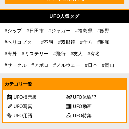
UFO人気タグ
#シップ
#日田市
#ジャガー
#福島県
#飯野
#ヘリコプター
#不明
#双眼鏡
#仕方
#昭和
#海外
#ミステリー
#飛行
#友人
#有名
#サークル
#アポロ
#ノルウェー
#日本
#岡山
カテゴリ一覧
UFO掲示板
UFO体験記
UFO写真
UFO動画
UFO用語
UFO特集