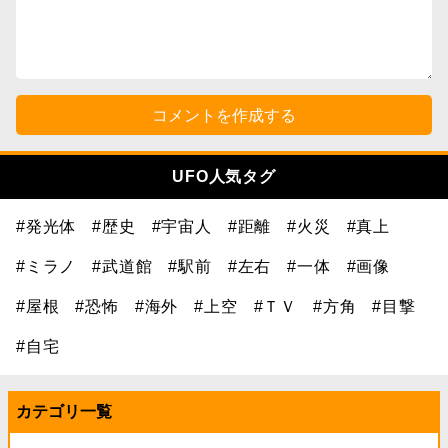
コメントを作成する
UFO人気タグ
#発光体
#歴史
#宇宙人
#距離
#火災
#真上
#ミラノ
#武道館
#駅前
#左右
#一体
#画像
#屋根
#恐怖
#海外
#上空
#ＴＶ
#方角
#目撃
#自宅
カテゴリ一覧