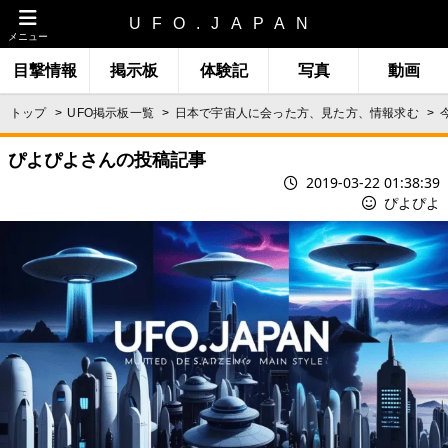
UFO.JAPAN
メニュー
目撃情報
掲示板
体験記
写真
動画
トップ
UFO掲示板一覧
日本で宇宙人に会った方、見た方、情報求む
ぴよぴよさんの投稿記事
2019-03-22 01:38:39
ぴよぴよ