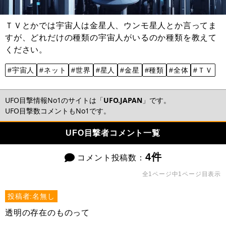
ＴＶとかでは宇宙人は金星人、ウンモ星人とか言ってま
すが、どれだけの種類の宇宙人がいるのか種類を教えて
ください。
#宇宙人
#ネット
#世界
#星人
#金星
#種類
#全体
#ＴＶ
UFO目撃情報No1のサイトは「
UFO.JAPAN
」です。
UFO目撃数コメントもNo1です。
UFO目撃者コメント一覧
4件
コメント投稿数：
全1ページ中1ページ目表示
投稿者:名無し
透明の存在のものって