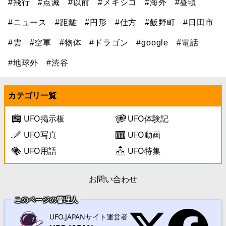
#飛行
#点滅
#以前
#メキシコ
#海外
#昼頃
#ニュース
#距離
#円形
#仕方
#飯野町
#日田市
#雲
#空軍
#物体
#ドラゴン
#google
#電話
#地球外
#渋谷
カテゴリ一覧
UFO掲示板
UFO体験記
UFO写真
UFO動画
UFO用語
UFO特集
お問い合わせ
このページの管理人
UFO.JAPANサイト運営者