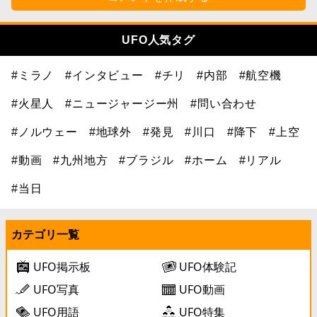
UFO人気タグ
#ミラノ
#インタビュー
#チリ
#内部
#航空機
#火星人
#ニュージャージー州
#問い合わせ
#ノルウェー
#地球外
#発見
#川口
#降下
#上空
#動画
#九州地方
#ブラジル
#ホーム
#リアル
#当日
カテゴリ一覧
UFO掲示板
UFO体験記
UFO写真
UFO動画
UFO用語
UFO特集