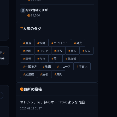
今お台場ですが
5
89,506
人気のタグ
遭遇
飯野
パイロット
発光
計画
ロシア
地方
星人
友人
ッド
い光
直後
今夜
荒川
北海道
中国地方
動画
ニュース
宇宙人
武道館
屋根
質問
最新の投稿
オレンジ、赤、緑のオーロラのような円盤
2025.09.12 01:27