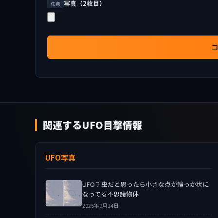
写真（2枚目）
任意
関連するUFO目撃情報
UFO写真
UFO？虫だと思ったら小さな点が輪っか状に
なってる不思議物体
2025年9月14日