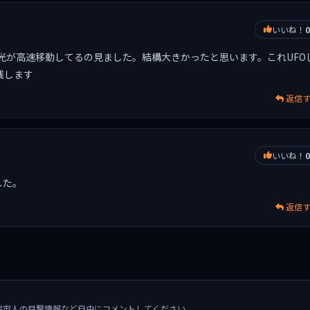
いいね！
0
光が高速移動してるの見ました。結構大きかったと思います。これUFO
残します
返信
いいね！
0
した。
返信
宇宙人の目撃情報など自由にコメントしてください。