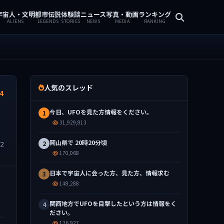
宇宙人・文明
都市伝説
体験談
ニュース
写真・動画
ランキング
ALIENS
LEGENDS
STORIES
NEWS
MEDIA
RANKING
人気のスレッド
4
今日、UFOを見た方情報をください。
1
31,929,813
岡山県で 20時20分頃
32
2
170,068
日本で宇宙人に会った方、見た方、情報求む
3
148,288
関西地方でUFOを目撃したという方は情報をく
4
ださい。
126,927