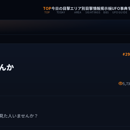
TOP
今日の目撃
エリア別
目撃情報
掲示板
UFO事典
TOP
TODAY
AREA
SIGHTINGS
BBS
UFO GUIDE
#29
んか
5,7
を見た人いませんか？