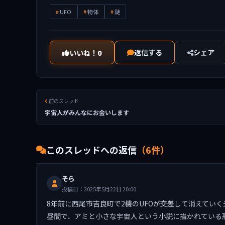
UFO
物体
謎
返信する
シェア
いいね！
0
前のスレッド
宇宙人がみんなにお会いします
このスレッドへの返信
（6件）
そら
投稿日：2025年5月22日 20:00
8年前に西尾市吉良町で2機のUFOが交差して消えてい
昼間で、アミと小さな宇宙人という小説に描かれている