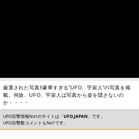
厳選された写真!!豪華すぎる”UFO、宇宙人”の写真を掲
載。何故、UFO、宇宙人は写真から姿を隠さないの
か・・・・
UFO目撃情報No1のサイトは「
UFO.JAPAN
」です。
UFO目撃数コメントもNo1です。