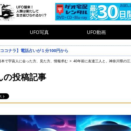
UFO写真
UFO動画
ココナラ】電話占いが１分100円から
日本で宇宙人に会った方、見た方、情報求む
40年前に友達三人と、神奈川県の江
んの投稿記事