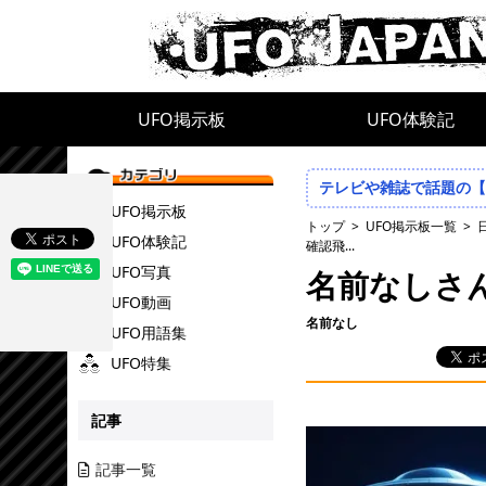
UFO掲示板
UFO体験記
テレビや雑誌で話題の【
UFO掲示板
トップ
UFO掲示板一覧
UFO体験記
確認飛...
UFO写真
名前なしさ
UFO動画
名前なし
UFO用語集
UFO特集
記事
記事一覧