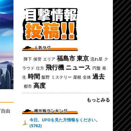
福島市
東京
降下
保管
エリア
流れ星
ク
飛行機
ニュース
ラウド
仕方
円盤
発
時間
過去
生
飯野
ミステリー
屋根
全体
高度
都市
もっとみる
ど自由
今日、UFOを見た方情報をください。
(5762)