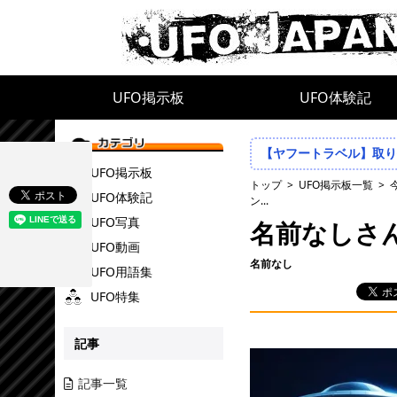
UFO掲示板
UFO体験記
【ヤフートラベル】取り扱
UFO掲示板
トップ
UFO掲示板一覧
UFO体験記
ン...
UFO写真
名前なしさ
UFO動画
名前なし
UFO用語集
UFO特集
記事
記事一覧