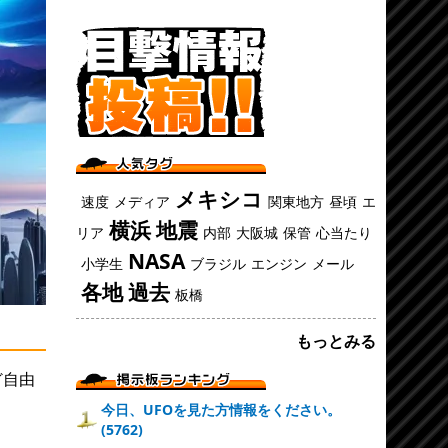
メキシコ
速度
メディア
関東地方
昼頃
エ
横浜
地震
リア
内部
大阪城
保管
心当たり
NASA
小学生
ブラジル
エンジン
メール
各地
過去
板橋
もっとみる
ど自由
今日、UFOを見た方情報をください。
(5762)