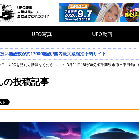
UFO写真
UFO動画
い施設数が約17000施設!!国内最大級宿泊予約サイト
今日、UFOを見た方情報をください。
3月31日18時30分頃千葉県市原市平田館
んの投稿記事