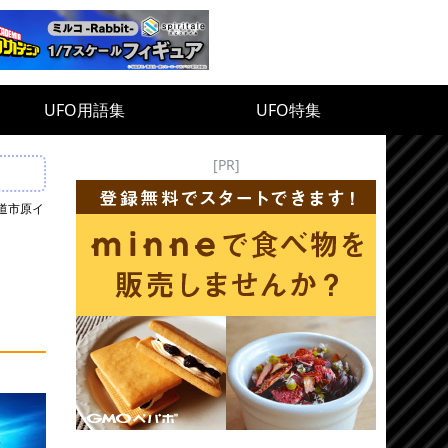
UFO用語集
UFO特集
[PR]
山道市原イ