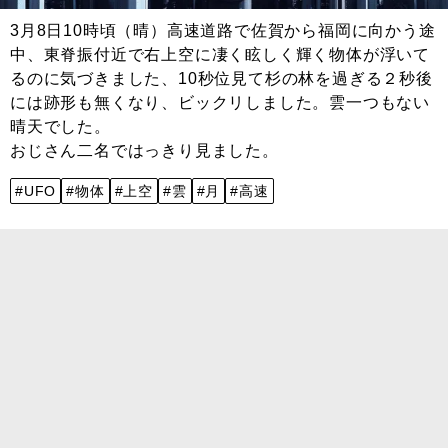
3月8日10時頃（晴）高速道路で佐賀から福岡に向かう途
中、東脊振付近で右上空に凄く眩しく輝く物体が浮いて
るのに気づきました、10秒位見て杉の林を過ぎる２秒後
には跡形も無くなり、ビックリしました。雲一つもない
晴天でした。
おじさん二名ではっきり見ました。
#UFO
#物体
#上空
#雲
#月
#高速