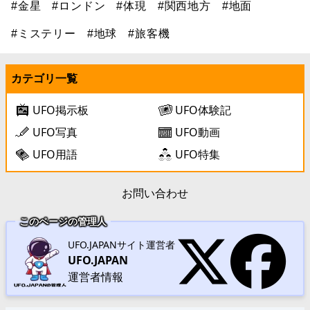
#金星
#ロンドン
#体現
#関西地方
#地面
#ミステリー
#地球
#旅客機
カテゴリ一覧
UFO掲示板
UFO体験記
UFO写真
UFO動画
UFO用語
UFO特集
お問い合わせ
このページの管理人
UFO.JAPANサイト運営者
UFO.JAPAN
運営者情報