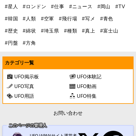
#星人
#ロンドン
#仕事
#ニュース
#岡山
#TV
#韓国
#人類
#空軍
#飛行場
#写メ
#青色
#歴史
#綿状
#埼玉県
#種類
#真上
#富士山
#円盤
#方角
カテゴリ一覧
UFO掲示板
UFO体験記
UFO写真
UFO動画
UFO用語
UFO特集
お問い合わせ
このページの管理人
UFO.JAPANサイト運営者