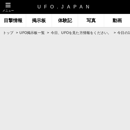
UFO.JAPAN
メニュー
目撃情報
掲示板
体験記
写真
動画
トップ
UFO掲示板一覧
今日、UFOを見た方情報をください。
今日の1